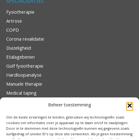
SPECIALISATIES
Fysiotherapie
Artrose
COPD
Corona revalidatie
Duizeligheid
Etalagebenen
Golf fysiotherapie
Hardloopanalyse
Manuele therapie
Medical taping
Orthopedische revalidatie
Beheer toestemming
Rugscan
Om de beste ervaringen te bieden, gebruiken wij technologieën zoals
Traumatologie
cookies om informatie over je apparaat op te slaan en/of te raadplegen.
Door in te stemmen met deze technologieën kunnen wij gegevens zoals
surfgedrag of unieke ID's op deze site verwerken. Als je geen toestemming