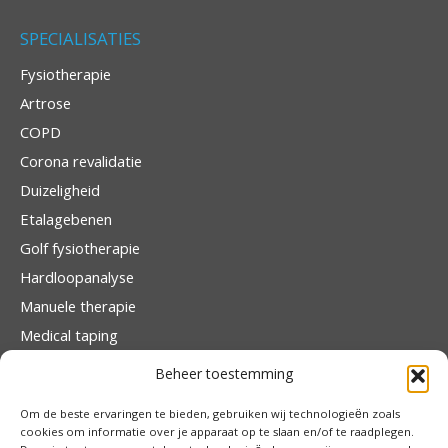
SPECIALISATIES
Fysiotherapie
Artrose
COPD
Corona revalidatie
Duizeligheid
Etalagebenen
Golf fysiotherapie
Hardloopanalyse
Manuele therapie
Medical taping
Orthopedische revalidatie
Beheer toestemming
Rugscan
Om de beste ervaringen te bieden, gebruiken wij technologieën zoals
Traumatologie
cookies om informatie over je apparaat op te slaan en/of te raadplegen.