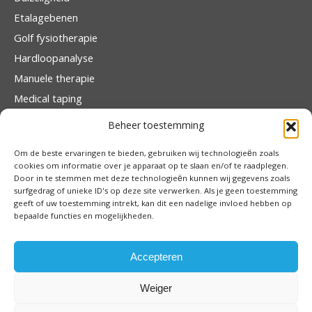
Etalagebenen
Golf fysiotherapie
Hardloopanalyse
Manuele therapie
Medical taping
Orthopedische revalidatie
Beheer toestemming
Rugscan
Om de beste ervaringen te bieden, gebruiken wij technologieën zoals
Traumatologie
cookies om informatie over je apparaat op te slaan en/of te raadplegen.
Door in te stemmen met deze technologieën kunnen wij gegevens zoals
surfgedrag of unieke ID's op deze site verwerken. Als je geen toestemming
geeft of uw toestemming intrekt, kan dit een nadelige invloed hebben op
bepaalde functies en mogelijkheden.
0186 - 57 31 50
info@apexfysiotherapie.nl
Van Koetsveldlaan 24
3273 AL Westmaas
Accepteren
Weiger
Copyright © 2026 APEX Fysiotherapie